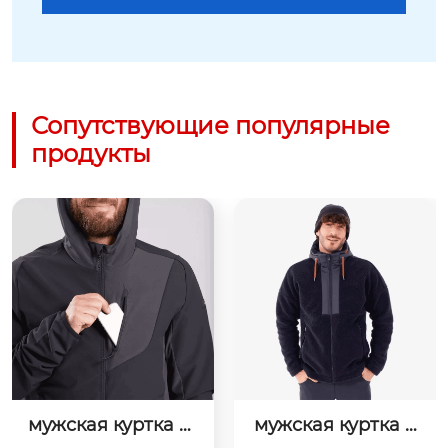
Сопутствующие популярные
продукты
мужская куртка so
мужская куртка в
ft shell черного цв
 стиле пэчворк те