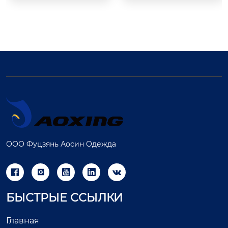
уникальный внешн
ий вид д...
эта д...
ООО Фуцзянь Аосин Одежда





БЫСТРЫЕ ССЫЛКИ
Главная