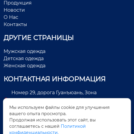
Продукция
Новости
О Нас
Контакты
ДРУГИЕ СТРАНИЦЫ
Мужская одежда
Детская одежда
Женская одежда
КОНТАКТНАЯ ИНФОРМАЦИЯ
Номер 29, дорога Гуанъюань, Зона
экономического развития, Цзиньцзян, город
Цюаньчжоу, провинция Фуцзянь, Китай
Мы используем файлы cookie для улучшения
вашего опыта просмотра.
+86-13505025552
Продолжая использовать этот сайт, вы
соглашаетесь с нашей
Политикой
Legas@aoxing.com.cn
конфиденциальности.