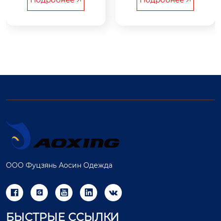
 моду и функционал
е основного цвета в
ьность, добавляя бе
ыбраны сдержанны
сконе...
е и спокойные темн
ы...
ООО Фуцзянь Аосин Одежда





БЫСТРЫЕ ССЫЛКИ