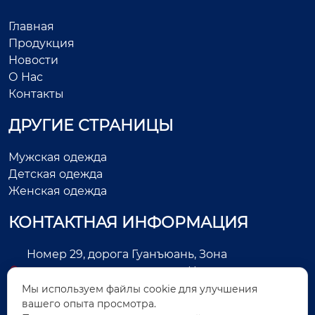
Главная
Продукция
Новости
О Нас
Контакты
ДРУГИЕ СТРАНИЦЫ
Мужская одежда
Детская одежда
Женская одежда
КОНТАКТНАЯ ИНФОРМАЦИЯ
Номер 29, дорога Гуанъюань, Зона
экономического развития, Цзиньцзян, город
Цюаньчжоу, провинция Фуцзянь, Китай
Мы используем файлы cookie для улучшения
вашего опыта просмотра.
+86-13505025552