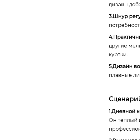
дизайн доба
3.Шнур рег
потребност
4.Практичн
другие мел
куртки.
5.Дизайн в
плавные ли
Сценарий
1.Дневной 
Он теплый 
профессион