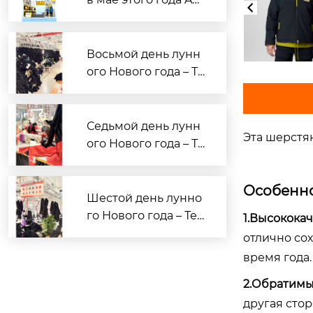
опросам OEM/ODM-
in Apparel на Кантон
производства спор
ской ярмарке — Од
тивной и повседне
ежда для активного
Восьмой день лунн
вной одежды.
отдыха по индивиду
ого Нового года – Те
альному заказу жде
кст для сотрудниче
т вас!
ства с брендами Ао
син ГарMENTS
Седьмой день лунн
Эта шерстян
ого Нового года – Те
кст для сотрудниче
ства с брендами Ао
Особенно
син ГарMENTS
Шестой день лунно
го Нового года – Тек
1.Высокока
ст для сотрудничес
отлично со
тва с брендами Аос
время года.
ин ГарMENTS
2.Обратимы
другая сто