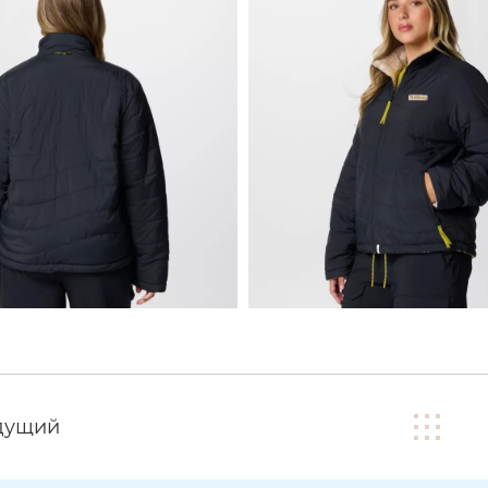
дущий