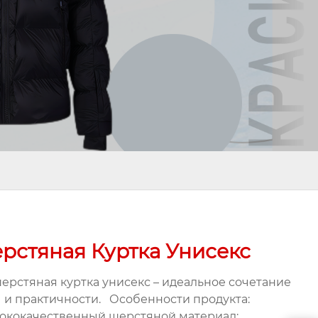
рстяная Куртка Унисекс
шерстяная куртка унисекс – идеальное сочетание
 и практичности. Особенности продукта:
сококачественный шерстяной материал: