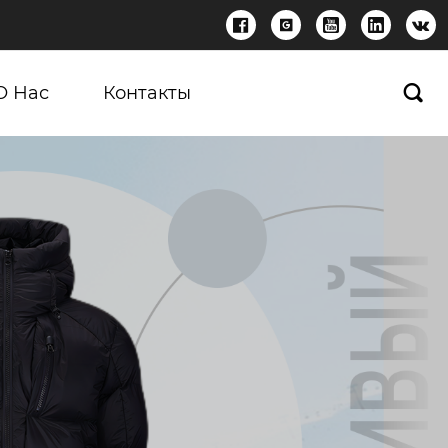





О Нас
Контакты
