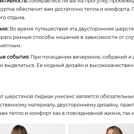
активность:
с
обираетесь ли вы на прогулку, пробежк
 куртка обеспечит вам достаточно тепла и комфорта.
го отдыха.
вия:
Во время путешествий эта двусторонняя шерстян
рать разные способы ношения в зависимости от случ
риятным.
ые события:
При посещении вечеринок, собраний и 
м выделиться. Ее модный дизайн и высококачестве
тот шерстяной пиджак унисекс является обязатель
ственному материалу, двустороннему дизайну, прак
ам тепло и комфорт как в повседневной жизни, так и