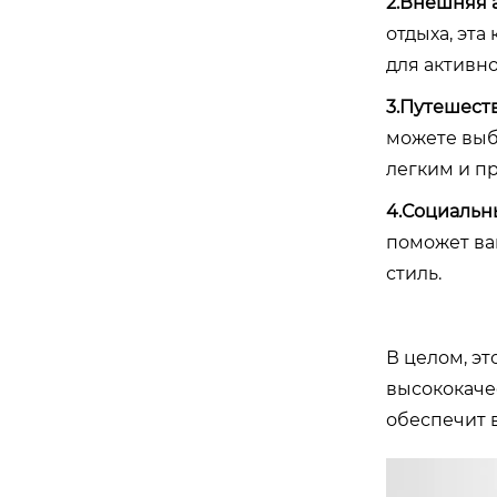
2.Внешняя 
отдыха, эта
для активно
3.Путешест
можете выб
легким и п
4.Социальн
поможет ва
стиль.
В целом, э
высококаче
обеспечит в