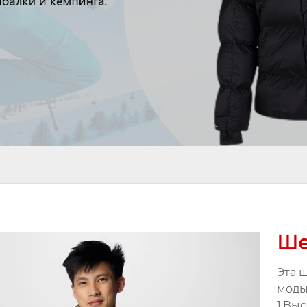
Ше
Эта 
моды
1.Вы