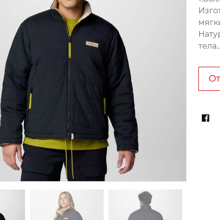
Изго
мягк
Нату
тела..
От
