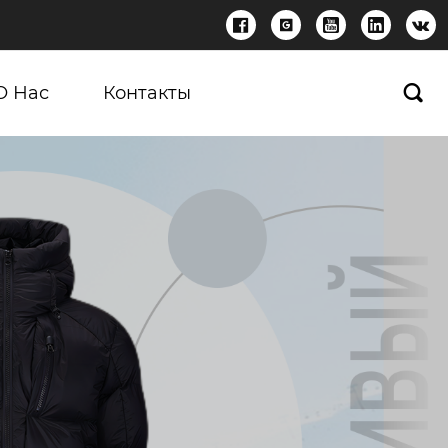





О Нас
Контакты
