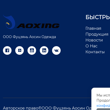
БЫСТРЫ
Главная
Продукция
ООО Фуцзянь Аосин Одежда
Новости
О Нас





Контакты
Мы исп
Продол
конфид
Авторское право©ООО Фуцзянь Аосин Одежда