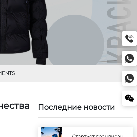
рMENTS
чества
Последние новости
Стартует грандиозн