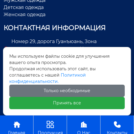
Мужская одежда
Детская одежда
Женская одежда
КОНТАКТНАЯ ИНФОРМАЦИЯ
Номер 29, дорога Гуанъюань, Зона
экономического развития, Цзиньцзян, город
Цюаньчжоу, провинция Фуцзянь, Китай
Мы используем файлы cookie для улучшения
вашего опыта просмотра.
+86-13505025552
Продолжая использовать этот сайт, вы
соглашаетесь с нашей
Политикой
Legas@aoxing.com.cn
конфиденциальности.
+8613505025552
Только необходимые
Принять все
Авторское право©ООО Фуцзянь Аосин Одежда




Главная
Продукция
О Нас
Контакты