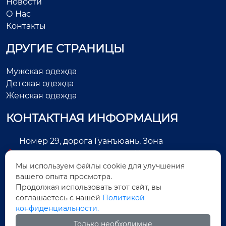
Новости
О Нас
Контакты
ДРУГИЕ СТРАНИЦЫ
Мужская одежда
Детская одежда
Женская одежда
КОНТАКТНАЯ ИНФОРМАЦИЯ
Номер 29, дорога Гуанъюань, Зона
экономического развития, Цзиньцзян, город
Цюаньчжоу, провинция Фуцзянь, Китай
Мы используем файлы cookie для улучшения
вашего опыта просмотра.
+86-13505025552
Продолжая использовать этот сайт, вы
соглашаетесь с нашей
Политикой
Legas@aoxing.com.cn
конфиденциальности.
+8613505025552
Только необходимые