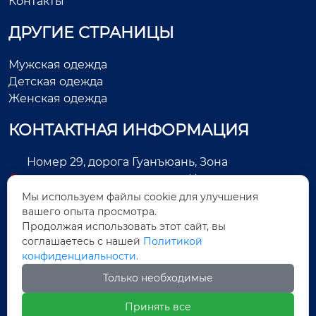
Контакты
ДРУГИЕ СТРАНИЦЫ
Мужская одежда
Детская одежда
Женская одежда
КОНТАКТНАЯ ИНФОРМАЦИЯ
Номер 29, дорога Гуанъюань, Зона
экономического развития, Цзиньцзян, город
Цюаньчжоу, провинция Фуцзянь, Китай
Мы используем файлы cookie для улучшения
вашего опыта просмотра.
+86-13505025552
Продолжая использовать этот сайт, вы
соглашаетесь с нашей
Политикой
Legas@aoxing.com.cn
конфиденциальности.
+8613505025552
Только необходимые
Принять все