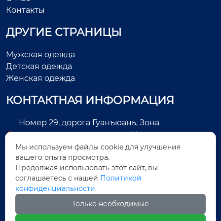
Контакты
ДРУГИЕ СТРАНИЦЫ
Мужская одежда
Детская одежда
Женская одежда
КОНТАКТНАЯ ИНФОРМАЦИЯ
Номер 29, дорога Гуанъюань, Зона
экономического развития, Цзиньцзян, город
Цюаньчжоу, провинция Фуцзянь, Китай
Мы используем файлы cookie для улучшения
вашего опыта просмотра.
+86-13505025552
Продолжая использовать этот сайт, вы
соглашаетесь с нашей
Политикой
Legas@aoxing.com.cn
конфиденциальности.
+8613505025552
Только необходимые