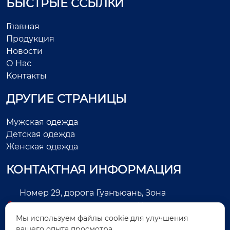
БЫСТРЫЕ ССЫЛКИ
Главная
Продукция
Новости
О Нас
Контакты
ДРУГИЕ СТРАНИЦЫ
Мужская одежда
Детская одежда
Женская одежда
КОНТАКТНАЯ ИНФОРМАЦИЯ
Номер 29, дорога Гуанъюань, Зона
экономического развития, Цзиньцзян, город
Цюаньчжоу, провинция Фуцзянь, Китай
Мы используем файлы cookie для улучшения
вашего опыта просмотра.