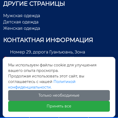
ДРУГИЕ СТРАНИЦЫ
Мужская одежда
Детская одежда
Женская одежда
КОНТАКТНАЯ ИНФОРМАЦИЯ
Номер 29, дорога Гуанъюань, Зона
экономического развития, Цзиньцзян, город
Цюаньчжоу, провинция Фуцзянь, Китай
Мы используем файлы cookie для улучшения
вашего опыта просмотра.
+86-13505025552
Продолжая использовать этот сайт, вы
соглашаетесь с нашей
Политикой
Legas@aoxing.com.cn
конфиденциальности.
+8613505025552
Только необходимые
Принять все