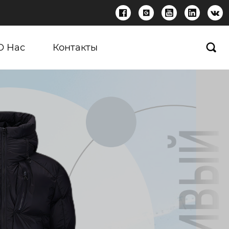





О Нас
Контакты
